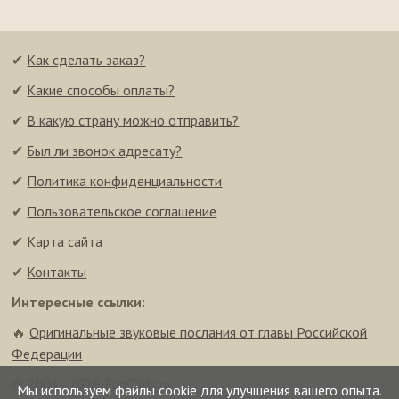
✔
Как сделать заказ?
✔
Какие способы оплаты?
✔
В какую страну можно отправить?
✔
Был ли звонок адресату?
✔
Политика конфиденциальности
✔
Пользовательское соглашение
✔
Карта сайта
✔
Контакты
Интересные ссылки:
🔥
Оригинальные звуковые послания от главы Российской
Федерации
© 2008–2026 FunCalls.ru
Мы используем файлы cookie для улучшения вашего опыта.