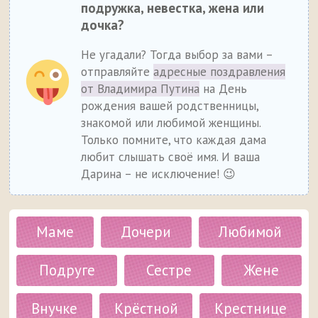
подружка, невестка, жена или
дочка?
Не угадали? Тогда выбор за вами –
отправляйте
адресные поздравления
от Владимира Путина
на День
рождения вашей родственницы,
знакомой или любимой женщины.
Только помните, что каждая дама
любит слышать своё имя. И ваша
Дарина – не исключение! 😉
Маме
Дочери
Любимой
Подруге
Сестре
Жене
Внучке
Крёстной
Крестнице