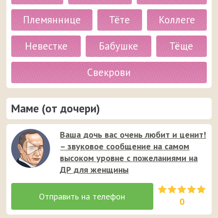
Племяннице
Тёте
Коллеге
Невестке
Бабушке
Тёще
Свекрови
Маме (от дочери)
Ваша дочь вас очень любит и ценит!
– звуковое сообщение на самом
высоком уровне с пожеланиями на
ДР для женщины
0