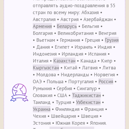
отправлять аудио-поздравления в 55
стран по всему миру: Абхазия •
Австралия • Австрия • Азербайджан •
Армения
•
Беларусь
• Бельгия •
Болгария • Великобритания • Венгрия
• Вьетнам • Германия • Греция •
Грузия
• Дания • Египет • Израиль • Индия •
Индонезия • Ирландия • Испания •
Италия •
Казахстан
• Канада • Кипр •
Кыргызстан
• Китай • Латвия • Литва
• Молдова • Нидерланды • Норвегия •
ОАЭ • Польша • Португалия •
Россия
•
Румыния • Сербия • Сингапур •
Словакия • США •
Таджикистан
•
Таиланд • Турция •
Узбекистан
•
Украина
• Финляндия • Франция •
Чехия • Швейцария • Швеция •
Эстония • Южная Корея • Япония.