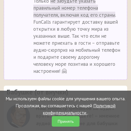
Только
не забудьте указать
правильный номер телефона
получателя, включая код его страны
.
FunCalls гарантирует доставку вашей
открытки в любую точку мира из
указанных выше. Так что если не
можете приехать в гости – отправьте
аудио-сюрприз на мобильный телефон
и подарите своему дорогому
человеку море позитива и хорошего
настроения! 🤗
Бабушке (от внучки)
Мы используем файлы cookie для улучшения вашего опыта.
Продолжая, вы соглашаетесь с нашей
Политикой
Наш министр финансов не будет
конфиденциальности
.
врать... Богатой будете! – именное
Принять
аудио поздравление для бабушки