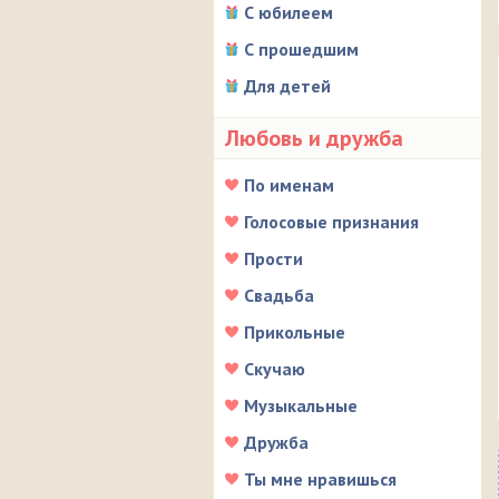
С юбилеем
С прошедшим
Для детей
Любовь и дружба
По именам
Голосовые признания
Прости
Свадьба
Прикольные
Скучаю
Музыкальные
Дружба
Ты мне нравишься