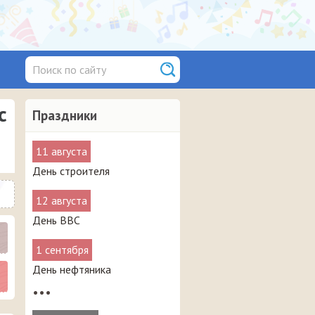
с
Праздники
11 августа
День строителя
12 августа
День ВВС
1 сентября
День нефтяника
•••