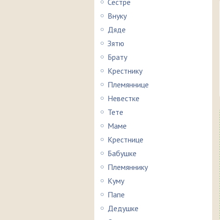
Сестре
Внуку
Дяде
Зятю
Брату
Крестнику
Племяннице
Невестке
Тете
Маме
Крестнице
Бабушке
Племяннику
Куму
Папе
Дедушке