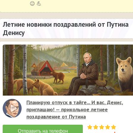
😉 💪
Летние новинки поздравлений от Путина
Денису
Планирую отпуск в тайге... И вас, Денис,
приглашаю! — прикольное летнее
поздравление от Путина