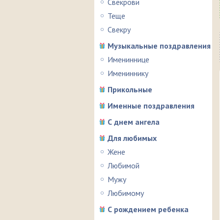
Свекрови
Теще
Свекру
Музыкальные поздравления
Имениннице
Имениннику
Прикольные
Именные поздравления
С днем ангела
Для любимых
Жене
Любимой
Мужу
Любимому
С рождением ребенка