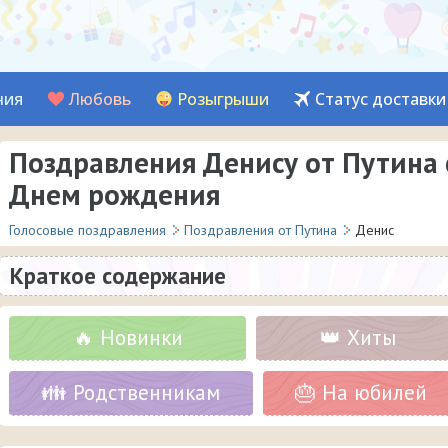
ния
Любовь
Розыгрыши
Статус доставки
Поздравления Денису от Путина 
Днем рождения
Голосовые поздравления
Поздравления от Путина
Денис
Краткое содержание
🔥 Новинки
👑 Хиты
👪 Родственникам
🎂 На юбилей