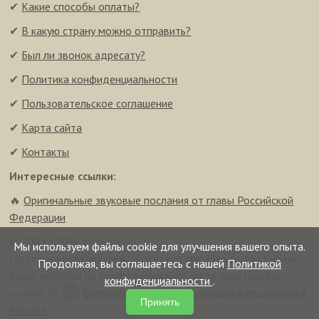
✔
Какие способы оплаты?
✔
В какую страну можно отправить?
✔
Был ли звонок адресату?
✔
Политика конфиденциальности
✔
Пользовательское соглашение
✔
Карта сайта
✔
Контакты
Интересные ссылки:
🔥
Оригинальные звуковые послания от главы Российской
Федерации
© 2008–2026 FunCalls.ru
Мы используем файлы cookie для улучшения вашего опыта.
На странице размещены авторские материалы. Мы будем
Продолжая, вы соглашаетесь с нашей
Политикой
рады, если при их копировании вы будете проставлять
конфиденциальности
.
ссылку! 😉
Everonvax — центр вакцинации и педиатрии в
Принять
Москве