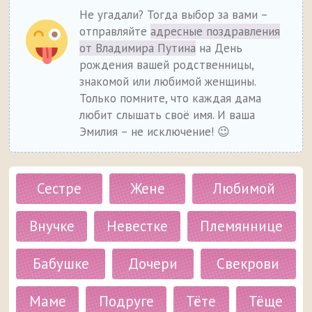
Не угадали? Тогда выбор за вами –
отправляйте
адресные поздравления
от Владимира Путина
на День
рождения вашей родственницы,
знакомой или любимой женщины.
Только помните, что каждая дама
любит слышать своё имя. И ваша
Эмилия – не исключение! 😉
Сестре
Жене
Любимой
Внучке
Невестке
Племяннице
Бабушке
Дочери
Свекрови
Маме
Подруге
Тёте
Тёще