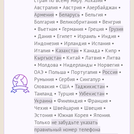
стран по всему миру: Абхазия •
Австралия • Австрия • Азербайджан •
Армения
•
Беларусь
• Бельгия •
Болгария • Великобритания • Венгрия
• Вьетнам • Германия • Греция •
Грузия
• Дания • Египет • Израиль • Индия •
Индонезия • Ирландия • Испания •
Италия •
Казахстан
• Канада • Кипр •
Кыргызстан
• Китай • Латвия • Литва
• Молдова • Нидерланды • Норвегия •
ОАЭ • Польша • Португалия •
Россия
•
Румыния • Сербия • Сингапур •
Словакия • США •
Таджикистан
•
Таиланд • Турция •
Узбекистан
•
Украина
• Финляндия • Франция •
Чехия • Швейцария • Швеция •
Эстония • Южная Корея • Япония.
Только
не забудьте указать
правильный номер телефона