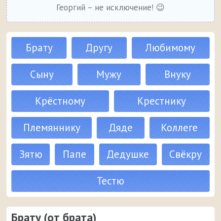
Георгий – не исключение! 😉
Брату
Другу
Любимому
Сыну
Мужу
Внуку
Крёстному
Крестнику
Племяннику
Дяде
Коллеге
Зятю
Папе
Дедушке
Свёкру
Тестю
Брату (от брата)