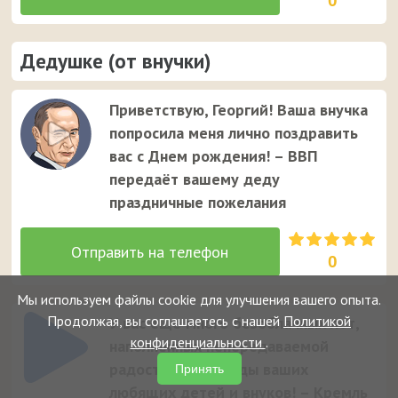
0
Дедушке (от внучки)
Приветствую, Георгий! Ваша внучка
попросила меня лично поздравить
вас с Днем рождения! – ВВП
передаёт вашему деду
праздничные пожелания
0
Мы используем файлы cookie для улучшения вашего опыта.
Продолжая, вы соглашаетесь с нашей
Политикой
У вас еще много безоблачных лет,
конфиденциальности
.
наполненных непередаваемой
радостью за победы ваших
Принять
любящих детей и внуков! – Кремль