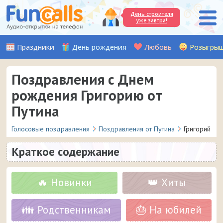
День строителя
уже завтра!
Праздники
День рождения
Любовь
Розыгры
Поздравления с Днем
рождения Григорию от
Путина
Голосовые поздравления
Поздравления от Путина
Григорий
Краткое содержание
🔥 Новинки
👑 Хиты
👪 Родственникам
🎂 На юбилей