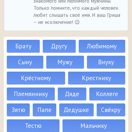
знакомого или любимого мужчины.
Только помните, что каждый человек
любит слышать своё имя. И ваш Гриша
– не исключение! 😉
Брату
Другу
Любимому
Сыну
Мужу
Внуку
Крёстному
Крестнику
Племяннику
Дяде
Коллеге
Зятю
Папе
Дедушке
Свёкру
Тестю
Мальчику