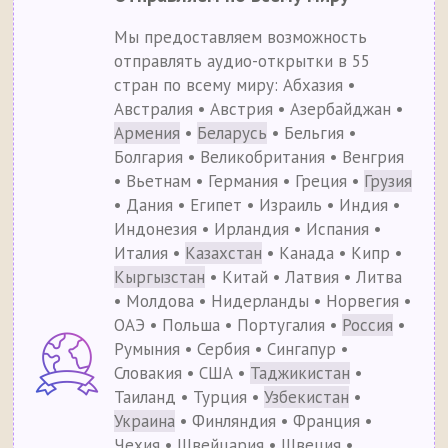
Мы предоставляем возможность
отправлять аудио-открытки в 55
стран по всему миру: Абхазия •
Австралия • Австрия • Азербайджан •
Армения
•
Беларусь
• Бельгия •
Болгария • Великобритания • Венгрия
• Вьетнам • Германия • Греция •
Грузия
• Дания • Египет • Израиль • Индия •
Индонезия • Ирландия • Испания •
Италия •
Казахстан
• Канада • Кипр •
Кыргызстан
• Китай • Латвия • Литва
• Молдова • Нидерланды • Норвегия •
ОАЭ • Польша • Португалия •
Россия
•
Румыния • Сербия • Сингапур •
Словакия • США •
Таджикистан
•
Таиланд • Турция •
Узбекистан
•
Украина
• Финляндия • Франция •
Чехия • Швейцария • Швеция •