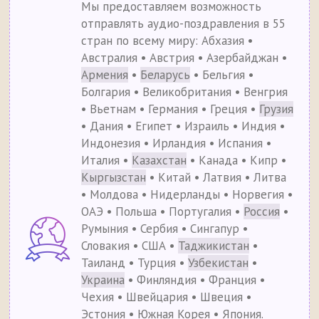
Мы предоставляем возможность
отправлять аудио-поздравления в 55
стран по всему миру: Абхазия •
Австралия • Австрия • Азербайджан •
Армения
•
Беларусь
• Бельгия •
Болгария • Великобритания • Венгрия
• Вьетнам • Германия • Греция •
Грузия
• Дания • Египет • Израиль • Индия •
Индонезия • Ирландия • Испания •
Италия •
Казахстан
• Канада • Кипр •
Кыргызстан
• Китай • Латвия • Литва
• Молдова • Нидерланды • Норвегия •
ОАЭ • Польша • Португалия •
Россия
•
Румыния • Сербия • Сингапур •
Словакия • США •
Таджикистан
•
Таиланд • Турция •
Узбекистан
•
Украина
• Финляндия • Франция •
Чехия • Швейцария • Швеция •
Эстония • Южная Корея • Япония.