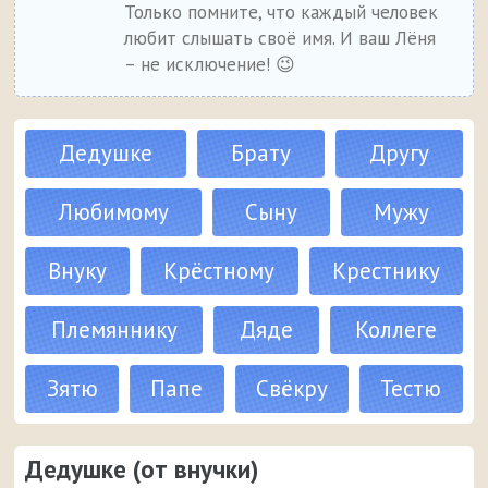
Только помните, что каждый человек
любит слышать своё имя. И ваш Лёня
– не исключение! 😉
Дедушке
Брату
Другу
Любимому
Сыну
Мужу
Внуку
Крёстному
Крестнику
Племяннику
Дяде
Коллеге
Зятю
Папе
Свёкру
Тестю
Дедушке (от внучки)