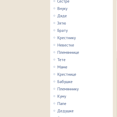
Сестре
Внуку
Дяде
Зятю
Брату
Крестнику
Невестке
Племяннице
Тете
Маме
Крестнице
Бабушке
Племяннику
Куму
Папе
Дедушке