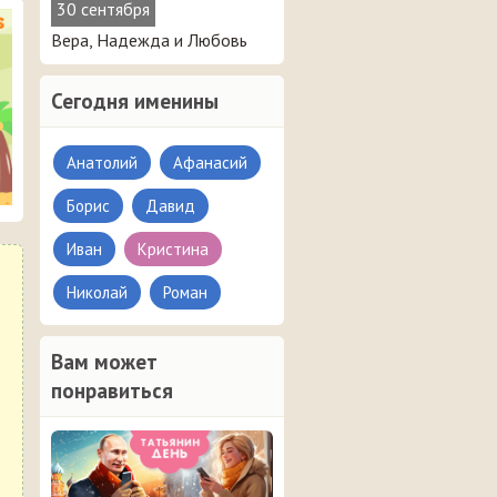
30 сентября
Вера, Надежда и Любовь
Сегодня именины
Анатолий
Афанасий
Борис
Давид
Иван
Кристина
Николай
Роман
Вам может
понравиться