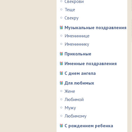
Свекрови
Теще
Свекру
Музыкальные поздравления
Имениннице
Имениннику
Прикольные
Именные поздравления
С днем ангела
Для любимых
Жене
Любимой
Мужу
Любимому
С рождением ребенка