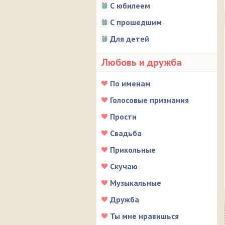
С юбилеем
С прошедшим
Для детей
Любовь и дружба
По именам
Голосовые признания
Прости
Свадьба
Прикольные
Скучаю
Музыкальные
Дружба
Ты мне нравишься