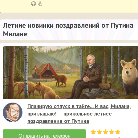
😉 💪
Летние новинки поздравлений от Путина
Милане
Планирую отпуск в тайге... И вас, Милана,
приглашаю! — прикольное летнее
поздравление от Путина