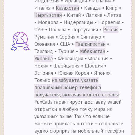
Индонезия • Ирландия • Испания •
Италия •
Казахстан
• Канада • Кипр •
Кыргызстан
• Китай • Латвия • Литва
• Молдова • Нидерланды • Норвегия •
ОАЭ • Польша • Португалия •
Россия
•
Румыния • Сербия • Сингапур •
Словакия • США •
Таджикистан
•
Таиланд • Турция •
Узбекистан
•
Украина
• Финляндия • Франция •
Чехия • Швейцария • Швеция •
Эстония • Южная Корея • Япония.
Только
не забудьте указать
правильный номер телефона
получателя, включая код его страны
.
FunCalls гарантирует доставку вашей
открытки в любую точку мира из
указанных выше. Так что если не
можете приехать в гости – отправьте
аудио-сюрприз на мобильный телефон