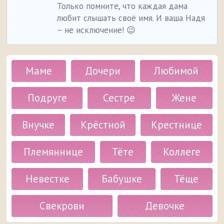
Только помните, что каждая дама
любит слышать своё имя. И ваша Надя
– не исключение! 😉
Маме
Дочери
Любимой
Подруге
Сестре
Жене
Внучке
Крёстной
Крестнице
Племяннице
Тёте
Коллеге
Невестке
Бабушке
Тёще
Свекрови
Девочке