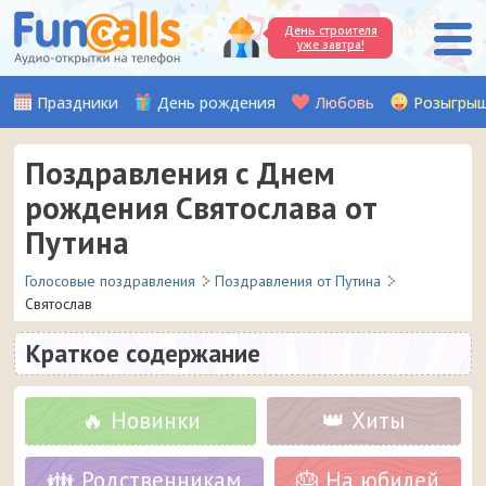
День строителя
уже завтра!
Праздники
День рождения
Любовь
Розыгры
Поздравления с Днем
рождения Святослава от
Путина
Голосовые поздравления
Поздравления от Путина
Святослав
Краткое содержание
🔥 Новинки
👑 Хиты
👪 Родственникам
🎂 На юбилей