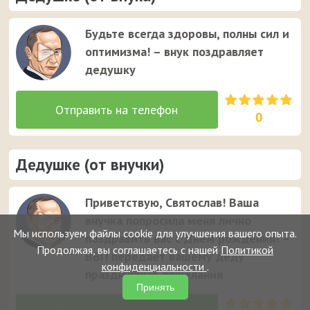
Будьте всегда здоровы, полны сил и
оптимизма! – внук поздравляет
дедушку
0
Дедушке (от внучки)
Приветствую, Святослав! Ваша
внучка попросила меня лично
Мы используем файлы cookie для улучшения вашего опыта.
поздравить вас с Днем рождения! –
Продолжая, вы соглашаетесь с нашей
Политикой
ВВП передаёт вашему деду
конфиденциальности
.
праздничные пожелания
Принять