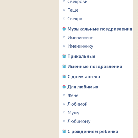
Свекрови
Теще
Свекру
Музыкальные поздравления
Имениннице
Имениннику
Прикольные
Именные поздравления
С днем ангела
Для любимых
Жене
Любимой
Мужу
Любимому
С рождением ребенка