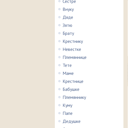
Сестре
Внуку
Дяде
Зятю
Брату
Крестнику
Невестке
Племяннице
Тете
Маме
Крестнице
Бабушке
Племяннику
Куму
Папе
Дедушке