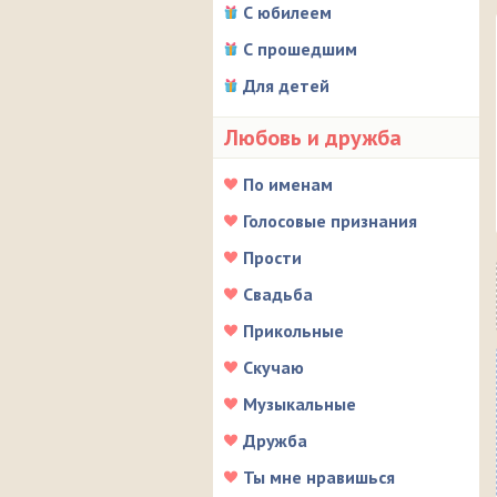
С юбилеем
С прошедшим
Для детей
Любовь и дружба
По именам
Голосовые признания
Прости
Свадьба
Прикольные
Скучаю
Музыкальные
Дружба
Ты мне нравишься