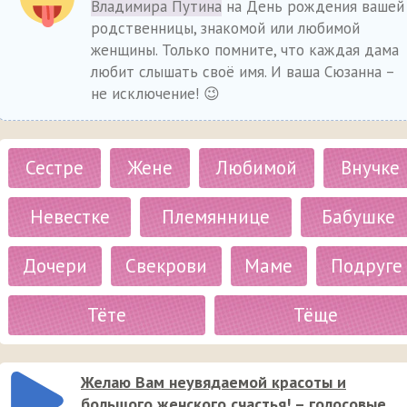
Владимира Путина
на День рождения вашей
родственницы, знакомой или любимой
женщины. Только помните, что каждая дама
любит слышать своё имя. И ваша Сюзанна –
не исключение! 😉
Сестре
Жене
Любимой
Внучке
Невестке
Племяннице
Бабушке
Дочери
Свекрови
Маме
Подруге
Тёте
Тёще
Желаю Вам неувядаемой красоты и
большого женского счастья! – голосовые