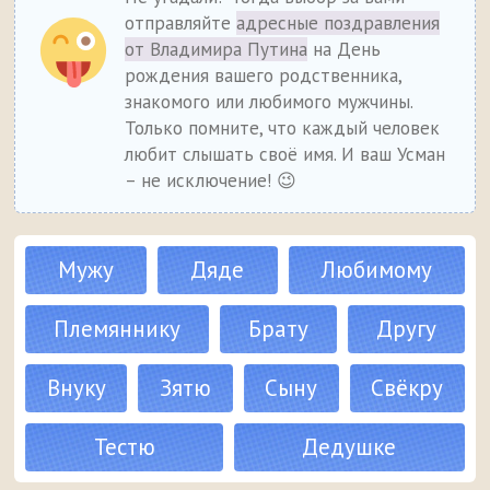
отправляйте
адресные поздравления
от Владимира Путина
на День
рождения вашего родственника,
знакомого или любимого мужчины.
Только помните, что каждый человек
любит слышать своё имя. И ваш Усман
– не исключение! 😉
Мужу
Дяде
Любимому
Племяннику
Брату
Другу
Внуку
Зятю
Сыну
Свёкру
Тестю
Дедушке