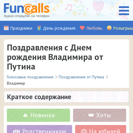
Праздники
День рождения
Любовь
Розыгры
Поздравления с Днем
рождения Владимира от
Путина
Голосовые поздравления
Поздравления от Путина
Владимир
Краткое содержание
🔥 Новинки
👑 Хиты
👪 Родственникам
🎂 На юбилей