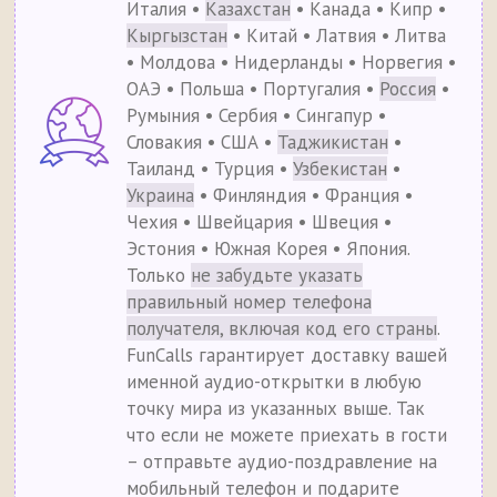
Италия •
Казахстан
• Канада • Кипр •
Кыргызстан
• Китай • Латвия • Литва
• Молдова • Нидерланды • Норвегия •
ОАЭ • Польша • Португалия •
Россия
•
Румыния • Сербия • Сингапур •
Словакия • США •
Таджикистан
•
Таиланд • Турция •
Узбекистан
•
Украина
• Финляндия • Франция •
Чехия • Швейцария • Швеция •
Эстония • Южная Корея • Япония.
Только
не забудьте указать
правильный номер телефона
получателя, включая код его страны
.
FunCalls гарантирует доставку вашей
именной аудио-открытки в любую
точку мира из указанных выше. Так
что если не можете приехать в гости
– отправьте аудио-поздравление на
мобильный телефон и подарите