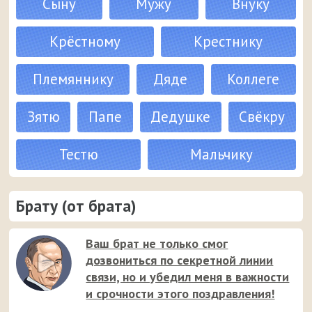
Сыну
Мужу
Внуку
Крёстному
Крестнику
Племяннику
Дяде
Коллеге
Зятю
Папе
Дедушке
Свёкру
Тестю
Мальчику
Брату (от брата)
Ваш брат не только смог
дозвониться по секретной линии
связи, но и убедил меня в важности
и срочности этого поздравления!