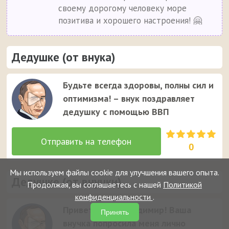
своему дорогому человеку море
позитива и хорошего настроения! 🤗
Дедушке (от внука)
Будьте всегда здоровы, полны сил и
оптимизма! – внук поздравляет
дедушку с помощью ВВП
0
Мы используем файлы cookie для улучшения вашего опыта.
Дедушке (от внучки)
Продолжая, вы соглашаетесь с нашей
Политикой
конфиденциальности
.
Приветствую, Владимир! Ваша
Принять
внучка попросила меня лично