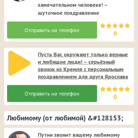
замечательном человеке! –
шуточное поздравление
0
Пусть Вас окружают только верные
и любящие люди! – серьёзный
звонок из Кремля с персональным
поздравлением для друга Ярослава
0
Любимому (от любимой) &#128153;
Путин звонит вашему любимому