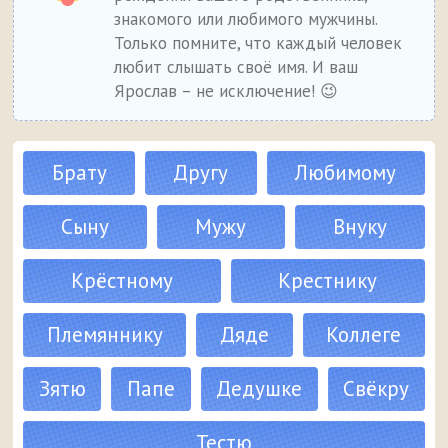
знакомого или любимого мужчины.
Только помните, что каждый человек
любит слышать своё имя. И ваш
Ярослав – не исключение! 😉
Брату
Другу
Любимому
Сыну
Мужу
Внуку
Крёстному
Крестнику
Племяннику
Дяде
Коллеге
Зятю
Папе
Дедушке
Свёкру
Тестю