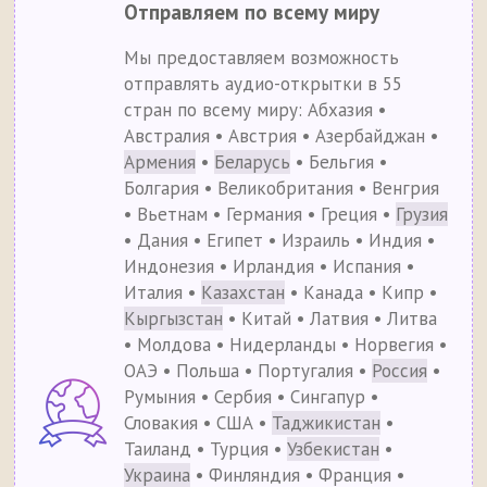
Отправляем по всему миру
Мы предоставляем возможность
отправлять аудио-открытки в 55
стран по всему миру: Абхазия •
Австралия • Австрия • Азербайджан •
Армения
•
Беларусь
• Бельгия •
Болгария • Великобритания • Венгрия
• Вьетнам • Германия • Греция •
Грузия
• Дания • Египет • Израиль • Индия •
Индонезия • Ирландия • Испания •
Италия •
Казахстан
• Канада • Кипр •
Кыргызстан
• Китай • Латвия • Литва
• Молдова • Нидерланды • Норвегия •
ОАЭ • Польша • Португалия •
Россия
•
Румыния • Сербия • Сингапур •
Словакия • США •
Таджикистан
•
Таиланд • Турция •
Узбекистан
•
Украина
• Финляндия • Франция •