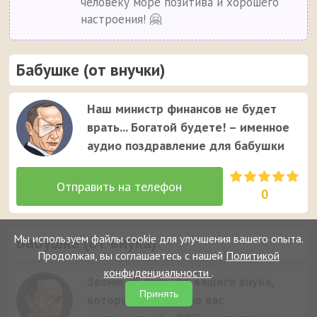
человеку море позитива и хорошего
настроения! 🤗
Бабушке (от внучки)
Наш министр финансов не будет
врать... Богатой будете! – именное
аудио поздравление для бабушки
0
Мы используем файлы cookie для улучшения вашего опыта.
Бабушке (от внука)
Продолжая, вы соглашаетесь с нашей
Политикой
конфиденциальности
.
Звоню по просьбе вашего внука,
Принять
который не смог до вас