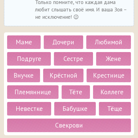
Только помните, что каждая дама
любит слышать своё имя. И ваша Зоя –
не исключение! 😉
Маме
Дочери
Любимой
Подруге
Сестре
Жене
Внучке
Крёстной
Крестнице
Племяннице
Тёте
Коллеге
Невестке
Бабушке
Тёще
Свекрови