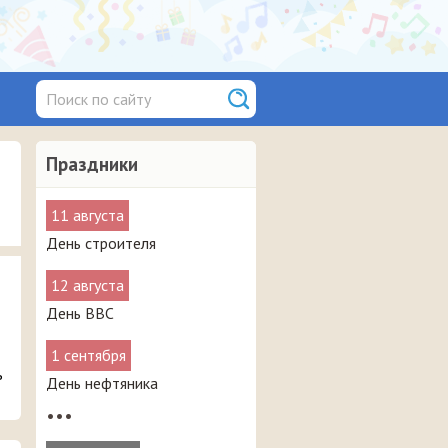
Праздники
11 августа
День строителя
12 августа
День ВВС
1 сентября
ь
День нефтяника
•••