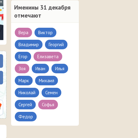
Именины 31 декабря
отмечают
Вера
Виктор
Владимир
Георгий
Егор
Елизавета
Зоя
Иван
Илья
Марк
Михаил
Николай
Семен
Сергей
Софья
Федор