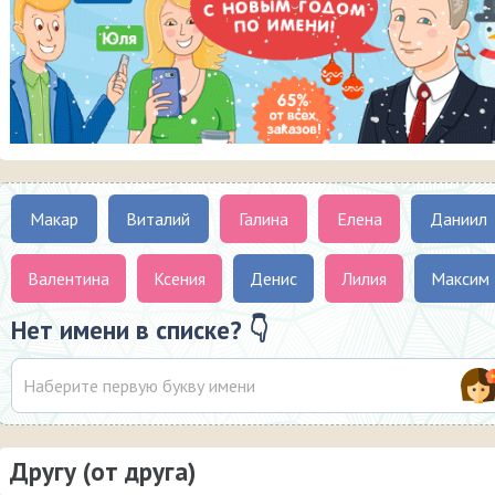
Макар
Виталий
Галина
Елена
Даниил
Валентина
Ксения
Денис
Лилия
Максим
Нет имени в списке? 👇
Другу (от друга)