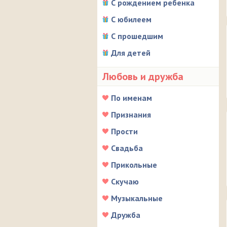
С рождением ребенка
С юбилеем
С прошедшим
Для детей
Любовь и дружба
По именам
Признания
Прости
Свадьба
Прикольные
Скучаю
Музыкальные
Дружба