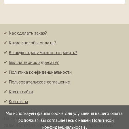
✔
Как сделать заказ?
✔
Какие способы оплаты?
✔
В какую страну можно отправить?
✔
Был ли звонок адресату?
✔
Политика конфиденциальности
✔
Пользовательское соглашение
✔
Карта сайта
✔
Контакты
© 2008–2026 FunCalls.ru
Мы используем файлы cookie для улучшения вашего опыта.
На странице размещены авторские материалы. Мы будем
Продолжая, вы соглашаетесь с нашей
Политикой
рады, если при их копировании вы будете проставлять
конфиденциальности
.