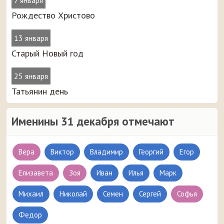
Рождество Христово
13 января
Старый Новый год
25 января
Татьянин день
Именины 31 декабря отмечают
Вера
Виктор
Владимир
Георгий
Егор
Елизавета
Зоя
Иван
Илья
Марк
Михаил
Николай
Семен
Сергей
Софья
Федор