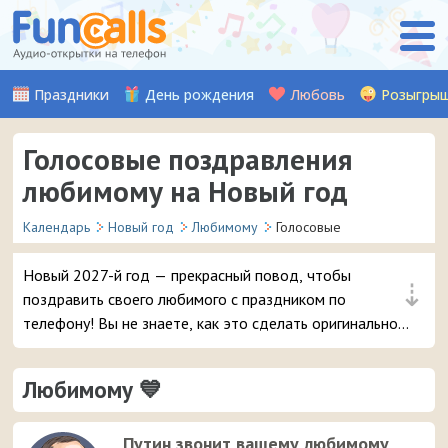
Праздники
День рождения
Любовь
Розыгры
Голосовые поздравления
любимому на Новый год
Календарь
Новый год
Любимому
Голосовые
Новый 2027-й год — прекрасный повод, чтобы
⇣
поздравить своего любимого с праздником по
телефону! Вы не знаете, как это сделать оригинально
и с выдумкой? Есть ответ — голосовые открытки.
Специально для вашего мужчины мы записали
Любимому 💙
множество звуковых поздравлений, которые можно
отправить на телефон.
Путин звонит вашему любимому