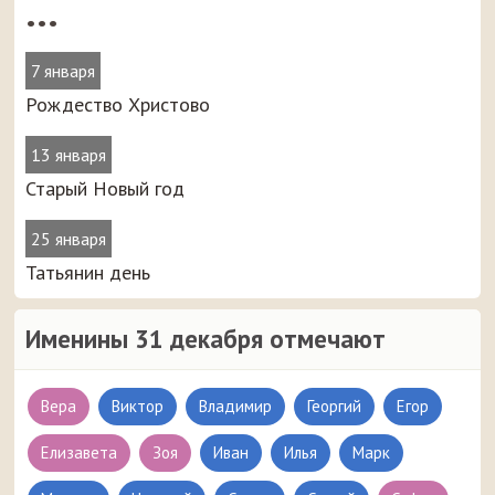
•••
7 января
Рождество Христово
13 января
Старый Новый год
25 января
Татьянин день
Именины 31 декабря отмечают
Вера
Виктор
Владимир
Георгий
Егор
Елизавета
Зоя
Иван
Илья
Марк