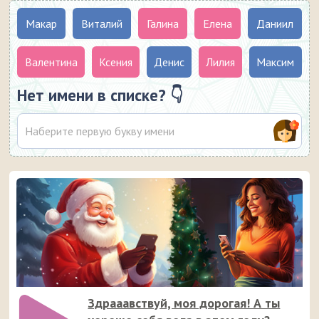
Макар
Виталий
Галина
Елена
Даниил
Валентина
Ксения
Денис
Лилия
Максим
Нет имени в списке? 👇
Здрааавствуй, моя дорогая! А ты