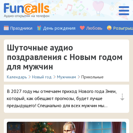
Праздники
День рождения
Любовь
Розыгры
Шуточные аудио
поздравления с Новым годом
для мужчин
Календарь
Новый год
Мужчинам
Прикольные
В 2027 году мы отмечаем приход Нового года Змеи,
⇣
который, как обещают прогнозы, будет лучше
предыдущего! Специально для всех мужчин мы
записали множество шуточных и прикольных аудио-
открыток с поздравлениями, которые можно
отправить на смартфон в любую точку нашей страны.