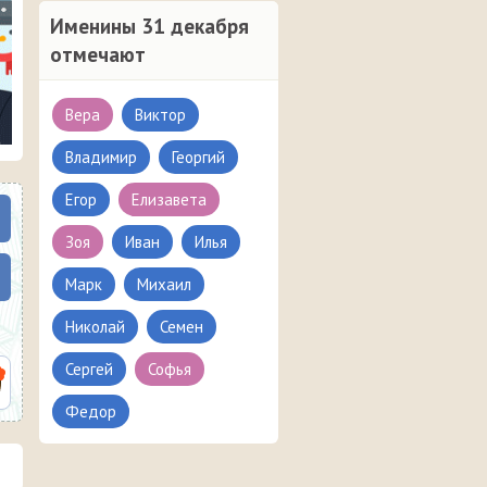
Именины 31 декабря
отмечают
Вера
Виктор
Владимир
Георгий
Егор
Елизавета
Зоя
Иван
Илья
Марк
Михаил
Николай
Семен
Сергей
Софья
Федор