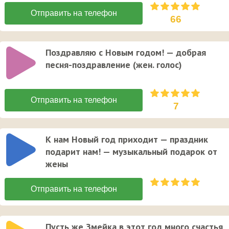
66
Поздравляю с Новым годом! — добрая
песня-поздравление (жен. голос)
7
К нам Новый год приходит — праздник
подарит нам! — музыкальный подарок от
жены
Пусть же Змейка в этот год много счастья