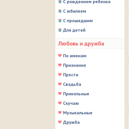
С рождением ребенка
С юбилеем
С прошедшим
Для детей
Любовь и дружба
По именам
Признания
Прости
Свадьба
Прикольные
Скучаю
Музыкальные
Дружба