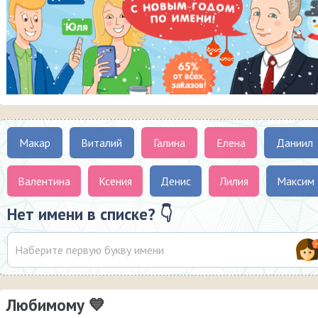
Макар
Виталий
Галина
Елена
Даниил
Валентина
Ксения
Денис
Лилия
Максим
Нет имени в списке? 👇
Любимому 💙