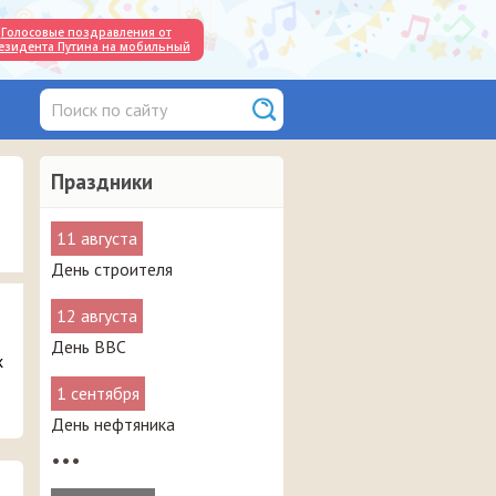
Голосовые поздравления от
езидента Путина на мобильный
Праздники
11 августа
День строителя
12 августа
День ВВС
х
1 сентября
День нефтяника
•••