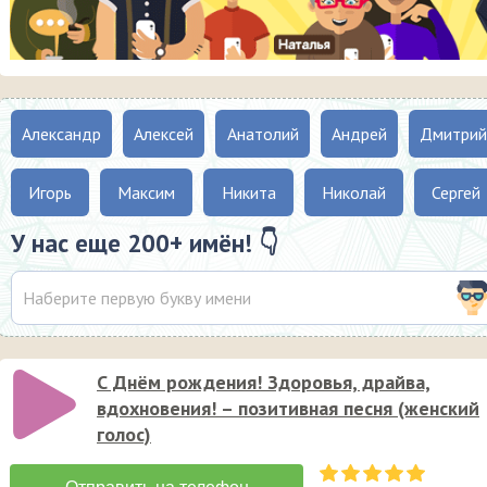
Александр
Алексей
Анатолий
Андрей
Дмитрий
Игорь
Максим
Никита
Николай
Сергей
У нас еще 200+ имён! 👇
С Днём рождения! Здоровья, драйва,
вдохновения! – позитивная песня (женский
голос)