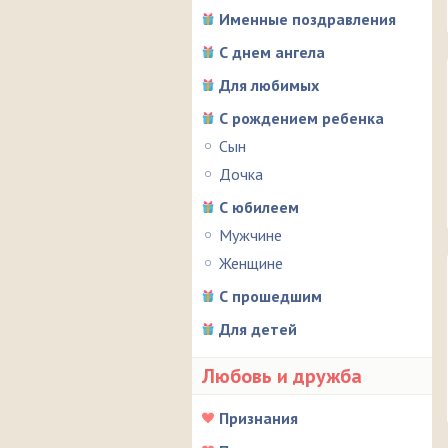
Именные поздравления
С днем ангела
Для любимых
С рождением ребенка
Сын
Дочка
С юбилеем
Мужчине
Женщине
С прошедшим
Для детей
Любовь и дружба
Признания