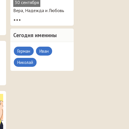
30 сентября
Вера, Надежда и Любовь
•••
Сегодня именины
Герман
Иван
Николай