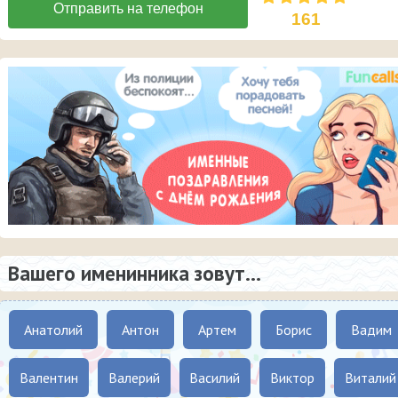
161
Вашего именинника зовут...
Анатолий
Антон
Артем
Борис
Вадим
Валентин
Валерий
Василий
Виктор
Виталий