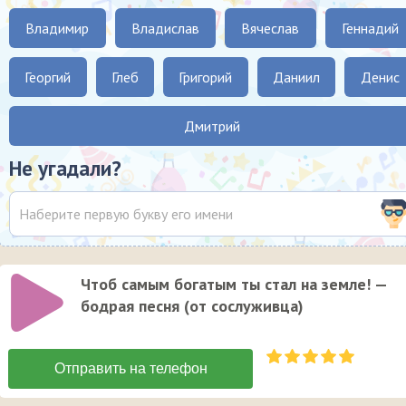
Владимир
Владислав
Вячеслав
Геннадий
Георгий
Глеб
Григорий
Даниил
Денис
Дмитрий
Не угадали?
Чтоб самым богатым ты стал на земле! —
бодрая песня (от сослуживца)