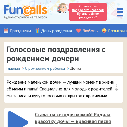
Хотите ярко
поздравить голосом
Путина с Днем
рождения?
Праздники
День рождения
Любовь
Розыгры
Голосовые поздравления с
рождением дочери
Главная
С рождением ребенка
Дочка
Рождение маленькой дочки — лучший момент в жизни
⇣
её мамы и папы! Специально для молодых родителей
мы записали кучу голосовых открыток с красивыми
поздравлениями, которые можно отправить на
смартфон в виде входящего звонка.
Стала ты сегодня мамой! Родила
красотку дочь! — красивая песня