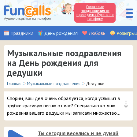
Голосовые
поздравления от
президента Путина по
телефону
Праздники
День рождения
Любовь
Розыгры
Музыкальные поздравления
на День рождения для
дедушки
Главная
Музыкальные поздравления
Дедушке
Спорим, ваш дед очень обрадуется, когда услышит в
⇣
трубке красивую песню от вас? Специально ко дню
рождения вашего дедушки мы записали множество
мелодичных и забавных музыкальных поздравлений,
которые можно отправить на мобильный телефон.
Ты сегодня веселись и не думай