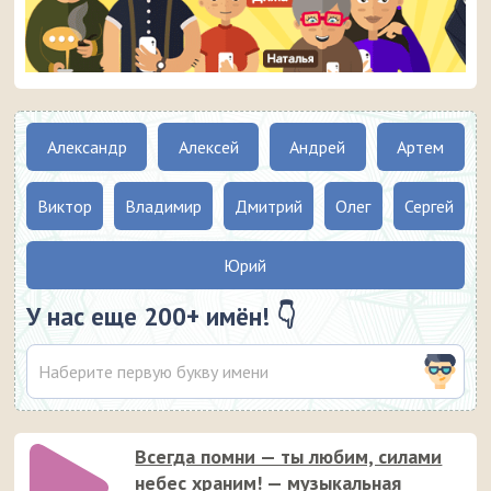
Александр
Алексей
Андрей
Артем
Виктор
Владимир
Дмитрий
Олег
Сергей
Юрий
У нас еще 200+ имён! 👇
Всегда помни — ты любим, силами
небес храним! — музыкальная