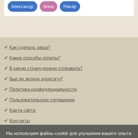
Александр
Анна
Макар
✔
Как сделать заказ?
✔
Какие способы оплаты?
✔
В какую страну можно отправить?
✔
Был ли звонок адресату?
✔
Политика конфиденциальности
✔
Пользовательское соглашение
✔
Карта сайта
✔
Контакты
© 2008–2026 FunCalls.ru
Мы используем файлы cookie для улучшения вашего опыта.