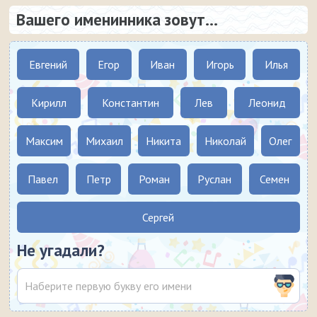
Вашего именинника зовут...
Евгений
Егор
Иван
Игорь
Илья
Кирилл
Константин
Лев
Леонид
Максим
Михаил
Никита
Николай
Олег
Павел
Петр
Роман
Руслан
Семен
Сергей
Не угадали?