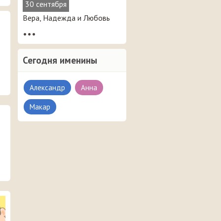
30 сентября
Вера, Надежда и Любовь
•••
Сегодня именины
Александр
Анна
Макар