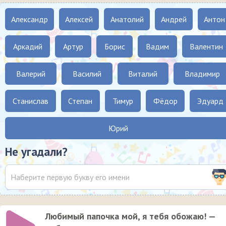
Александр
Алексей
Анатолий
Андрей
Антон
Аркадий
Артур
Борис
Вадим
Валентин
Валерий
Василий
Виталий
Владимир
Станислав
Степан
Тимур
Фёдор
Эдуард
Юрий
Не угадали?
Любимый папочка мой, я тебя обожаю! —