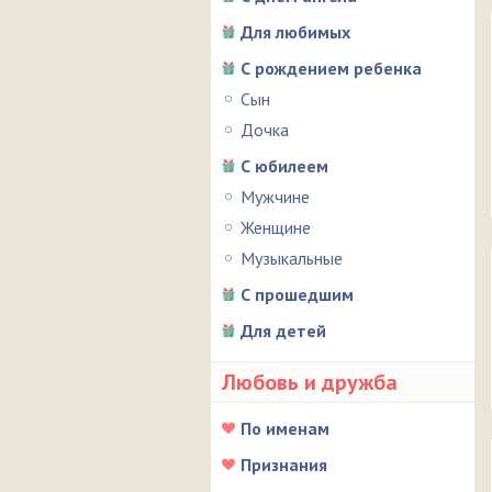
Для любимых
С рождением ребенка
Сын
Дочка
С юбилеем
Мужчине
Женщине
Музыкальные
С прошедшим
Для детей
Любовь и дружба
По именам
Признания