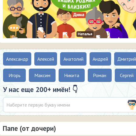
Александр
Алексей
Анатолий
Андрей
Дмитрий
Игорь
Максим
Никита
Роман
Сергей
У нас еще 200+ имён! 👇
Папе (от дочери)