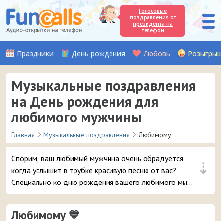
Голосовые
поздравления от
президента на
телефон
Праздники
День рождения
Любовь
Розыгры
Музыкальные поздравления
на День рождения для
любимого мужчины
Главная
Музыкальные поздравления
Любимому
Спорим, ваш любимый мужчина очень обрадуется,
⇣
когда услышит в трубке красивую песню от вас?
Специально ко дню рождения вашего любимого мы
записали множество мелодичных и забавных
музыкальных поздравлений, которые можно отправить
Любимому 💙
на мобильный телефон.