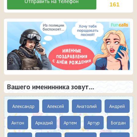
161
Вашего именинника зовут...
Александр
Алексей
Анатолий
Андрей
Антон
Аркадий
Артем
Артур
Богдан