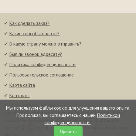
✔
Как сделать заказ?
✔
Какие способы оплаты?
✔
В какую страну можно отправить?
✔
Был ли звонок адресату?
✔
Политика конфиденциальности
✔
Пользовательское соглашение
✔
Карта сайта
✔
Контакты
© 2008–2026 FunCalls.ru
Мы используем файлы cookie для улучшения вашего опыта.
На странице размещены авторские материалы. Мы будем
Продолжая, вы соглашаетесь с нашей
Политикой
рады, если при их копировании вы будете проставлять
конфиденциальности
.
ссылку! 😉
Everonvax — центр вакцинации и педиатрии в
Принять
Москве