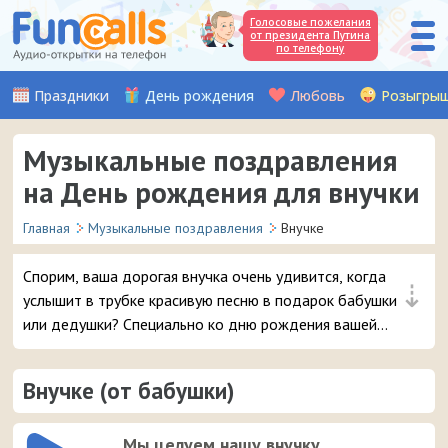
Голосовые пожелания
от президента Путина
по телефону
Праздники
День рождения
Любовь
Розыгры
Музыкальные поздравления
на День рождения для внучки
Главная
Музыкальные поздравления
Внучке
Спорим, ваша дорогая внучка очень удивится, когда
⇣
услышит в трубке красивую песню в подарок бабушки
или дедушки? Специально ко дню рождения вашей
внучки мы записали множество мелодичных и
забавных музыкальных поздравлений, которые можно
Внучке (от бабушки)
отправить на мобильный телефон.
Мы целуем нашу внучку,