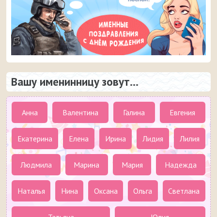
Вашу именинницу зовут...
Анна
Валентина
Галина
Евгения
Екатерина
Елена
Ирина
Лидия
Лилия
Людмила
Марина
Мария
Надежда
Наталья
Нина
Оксана
Ольга
Светлана