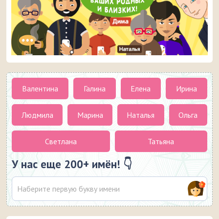
Валентина
Галина
Елена
Ирина
Людмила
Марина
Наталья
Ольга
Светлана
Татьяна
У нас еще 200+ имён! 👇