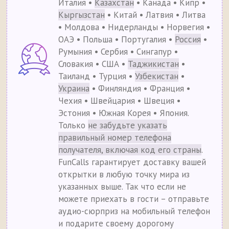
Италия •
Казахстан
• Канада • Кипр •
Кыргызстан
• Китай • Латвия • Литва
• Молдова • Нидерланды • Норвегия •
ОАЭ • Польша • Португалия •
Россия
•
Румыния • Сербия • Сингапур •
Словакия • США •
Таджикистан
•
Таиланд • Турция •
Узбекистан
•
Украина
• Финляндия • Франция •
Чехия • Швейцария • Швеция •
Эстония • Южная Корея • Япония.
Только
не забудьте указать
правильный номер телефона
получателя, включая код его страны
.
FunCalls гарантирует доставку вашей
открытки в любую точку мира из
указанных выше. Так что если не
можете приехать в гости – отправьте
аудио-сюрприз на мобильный телефон
и подарите своему дорогому