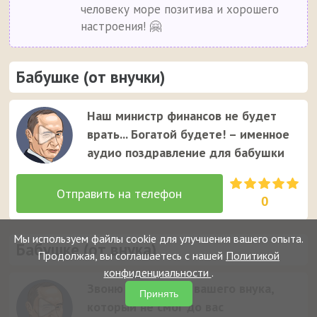
человеку море позитива и хорошего
настроения! 🤗
Бабушке (от внучки)
Наш министр финансов не будет
врать... Богатой будете! – именное
аудио поздравление для бабушки
0
Мы используем файлы cookie для улучшения вашего опыта.
Бабушке (от внука)
Продолжая, вы соглашаетесь с нашей
Политикой
конфиденциальности
.
Звоню по просьбе вашего внука,
Принять
который не смог до вас