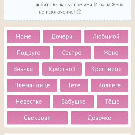
любит слышать своё имя. И ваша Женя
– не исключение! 😉
Маме
Дочери
Любимой
Подруге
Сестре
Жене
Внучке
Крёстной
Крестнице
Племяннице
Тёте
Коллеге
Невестке
Бабушке
Тёще
Свекрови
Девочке