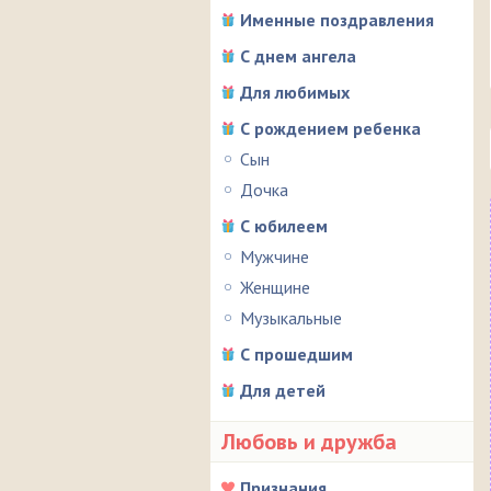
Именные поздравления
С днем ангела
Для любимых
С рождением ребенка
Сын
Дочка
С юбилеем
Мужчине
Женщине
Музыкальные
С прошедшим
Для детей
Любовь и дружба
Признания