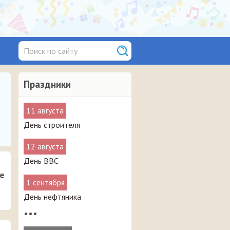
Праздники
11 августа
День строителя
12 августа
День ВВС
е
1 сентября
День нефтяника
•••