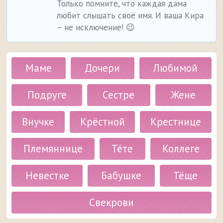
Только помните, что каждая дама
любит слышать своё имя. И ваша Кира
– не исключение! 😉
Маме
Дочери
Любимой
Подруге
Сестре
Жене
Внучке
Крёстной
Крестнице
Племяннице
Тёте
Коллеге
Невестке
Бабушке
Тёще
Свекрови