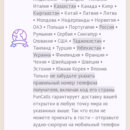
Италия •
Казахстан
• Канада • Кипр •
Кыргызстан
• Китай • Латвия • Литва
• Молдова • Нидерланды • Норвегия •
ОАЭ • Польша • Португалия •
Россия
•
Румыния • Сербия • Сингапур •
Словакия • США •
Таджикистан
•
Таиланд • Турция •
Узбекистан
•
Украина
• Финляндия • Франция •
Чехия • Швейцария • Швеция •
Эстония • Южная Корея • Япония.
Только
не забудьте указать
правильный номер телефона
получателя, включая код его страны
.
FunCalls гарантирует доставку вашей
открытки в любую точку мира из
указанных выше. Так что если не
можете приехать в гости – отправьте
аудио-сюрприз на мобильный телефон