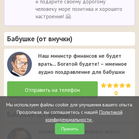
и подарите своему дорогому
человеку море позитива и хорошего
настроения! 🤗
Бабушке (от внучки)
Наш министр финансов не будет
врать... Богатой будете! – именное
аудио поздравление для бабушки
0
Мы используем файлы cookie для улучшения вашего опыта.
Продолжая, вы соглашаетесь с нашей
Политикой
Бабушке (от внука)
конфиденциальности
.
Принять
Звоню по просьбе вашего внука,