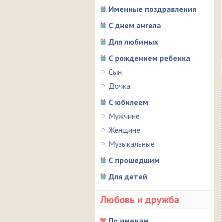
Именные поздравления
С днем ангела
Для любимых
С рождением ребенка
Сын
Дочка
С юбилеем
Мужчине
Женщине
Музыкальные
С прошедшим
Для детей
Любовь и дружба
По именам