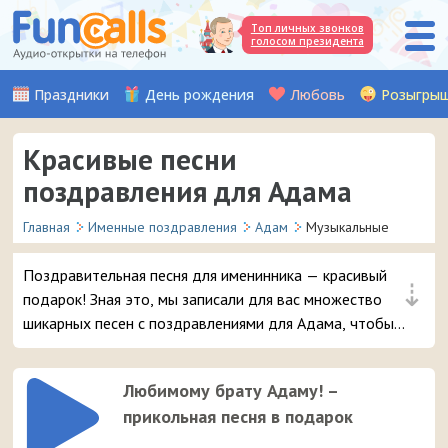
Топ личных звонков
голосом президента
Праздники
День рождения
Любовь
Розыгры
Красивые песни
поздравления для Адама
Главная
Именные поздравления
Адам
Музыкальные
Поздравительная песня для именинника — красивый
⇣
подарок! Зная это, мы записали для вас множество
шикарных песен с поздравлениями для Адама, чтобы
вы могли удивить и порадовать вашего друга,
любимого мужчину или знакомого мальчика с таким
Любимому брату Адаму! –
именем в день его рождения.
прикольная песня в подарок