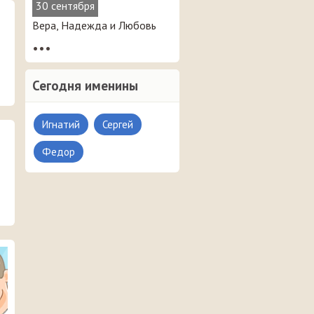
30 сентября
Вера, Надежда и Любовь
•••
Сегодня именины
Игнатий
Сергей
Федор