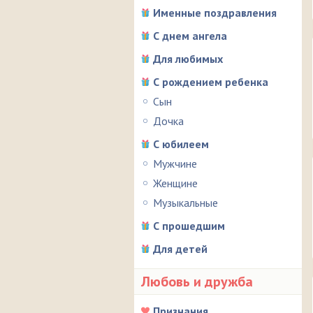
Именные поздравления
С днем ангела
Для любимых
С рождением ребенка
Сын
Дочка
С юбилеем
Мужчине
Женщине
Музыкальные
С прошедшим
Для детей
Любовь и дружба
Признания