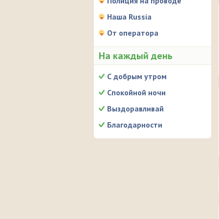
Полиция на проводе
Наша Russia
От оператора
На каждый день
С добрым утром
Спокойной ночи
Выздоравливай
Благодарности