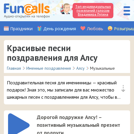
Топ индивидуальных
пожеланий голосом
Владимира Путина
Праздники
День рождения
Любовь
Розыгры
Красивые песни
поздравления для Алсу
Главная
Именные поздравления
Алсу
Музыкальные
Поздравительная песня для именинницы — красивый
⇣
подарок! Зная это, мы записали для вас множество
шикарных песен с поздравлениями для Алсу, чтобы вы
могли удивить и порадовать вашу подругу или
знакомую девочку с таким именем в день её рождения.
Дорогой подружке Алсу! –
позитивный музыкальный презент
от подруги