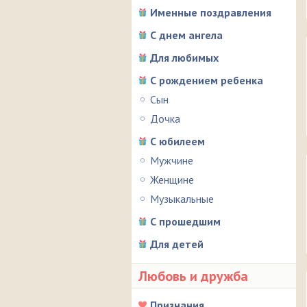
Именные поздравления
С днем ангела
Для любимых
С рождением ребенка
Сын
Дочка
С юбилеем
Мужчине
Женщине
Музыкальные
С прошедшим
Для детей
Любовь и дружба
Признания