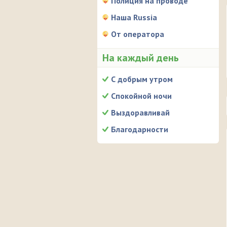
Полиция на проводе
Наша Russia
От оператора
На каждый день
С добрым утром
Спокойной ночи
Выздоравливай
Благодарности