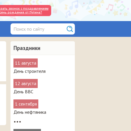
азать звонок с поздравлением
День рождения от Путина?
Праздники
11 августа
День строителя
12 августа
День ВВС
1 сентября
День нефтяника
•••