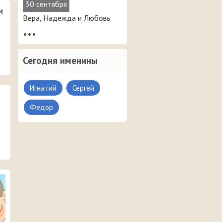
30 сентября
и
Вера, Надежда и Любовь
•••
Сегодня именины
Игнатий
Сергей
Федор