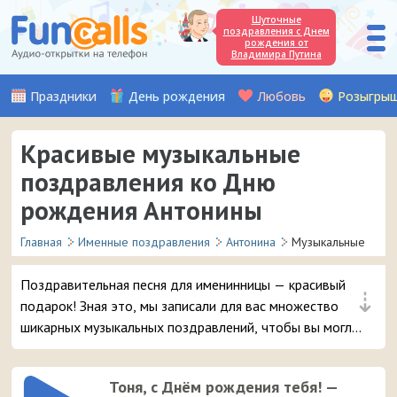
Шуточные
поздравления с Днем
рождения от
Владимира Путина
Праздники
День рождения
Любовь
Розыгры
Красивые музыкальные
поздравления ко Дню
рождения Антонины
Главная
Именные поздравления
Антонина
Музыкальные
Поздравительная песня для именинницы — красивый
⇣
подарок! Зная это, мы записали для вас множество
шикарных музыкальных поздравлений, чтобы вы могли
удивить и порадовать вашу подругу или знакомую с
именем Антонина в день её рождения.
Тоня, с Днём рождения тебя! —