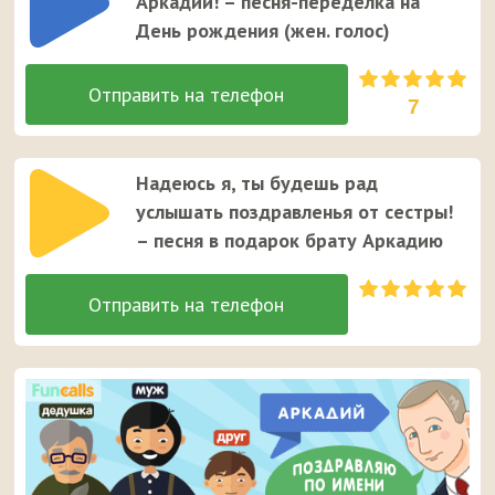
Аркадий! – песня-переделка на
День рождения (жен. голос)
7
Надеюсь я, ты будешь рад
услышать поздравленья от сестры!
– песня в подарок брату Аркадию