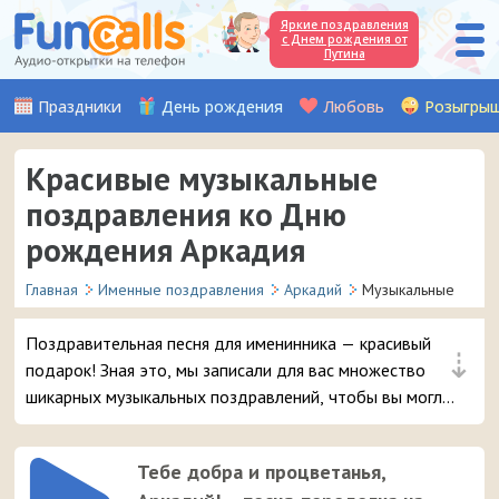
Яркие поздравления
с Днем рождения от
Путина
Праздники
День рождения
Любовь
Розыгры
Красивые музыкальные
поздравления ко Дню
рождения Аркадия
Главная
Именные поздравления
Аркадий
Музыкальные
Поздравительная песня для именинника — красивый
⇣
подарок! Зная это, мы записали для вас множество
шикарных музыкальных поздравлений, чтобы вы могли
удивить и порадовать вашего друга или знакомого с
именем Аркадий в день его рождения.
Тебе добра и процветанья,