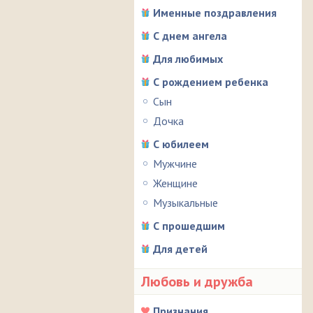
Именные поздравления
С днем ангела
Для любимых
С рождением ребенка
Сын
Дочка
С юбилеем
Мужчине
Женщине
Музыкальные
С прошедшим
Для детей
Любовь и дружба
Признания