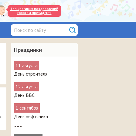
Топ красивых поздравлений
голосом президента
Праздники
11 августа
День строителя
12 августа
День ВВС
1 сентября
ь
День нефтяника
•••