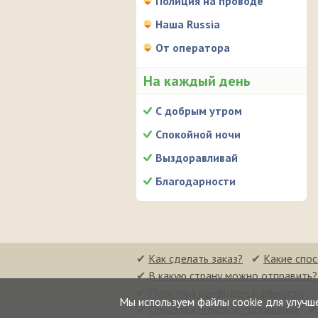
Полиция на проводе
Наша Russia
От оператора
На каждый день
С добрым утром
Спокойной ночи
Выздоравливай
Благодарности
✔
Как сделать заказ?
✔
Какие спо
✔
В какую страну можно отправить?
✔
Политика конфиденциальности
Мы используем файлы cookie для улучш
✔
Пользовательское соглашение