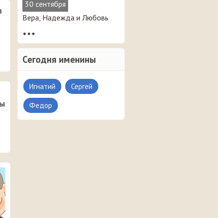
30 сентября
в
Вера, Надежда и Любовь
•••
Сегодня именины
Игнатий
Сергей
ны
Федор