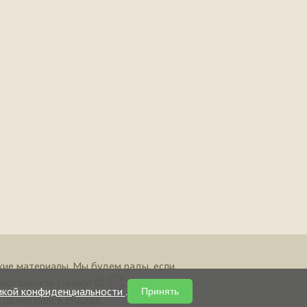
кие материалы. Мы будем рады, если
проставлять ссылку! 😉
икой конфиденциальности
.
Принять
и педиатрии в Москве