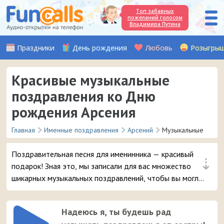
Топ забавных
пожеланий голосом
Владимира Путина
Праздники
День рождения
Любовь
Розыгры
Красивые музыкальные
поздравления ко Дню
рождения Арсения
Главная
Именные поздравления
Арсений
Музыкальные
Поздравительная песня для именинника — красивый
⇣
подарок! Зная это, мы записали для вас множество
шикарных музыкальных поздравлений, чтобы вы могли
удивить и порадовать вашего друга или знакомого с
именем Арсений в день его рождения.
Надеюсь я, ты будешь рад