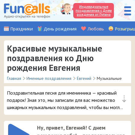
Индивидуальные
поздравления с Днем
рождения от Путина
Праздники
День рождения
Любовь
Розыгры
Красивые музыкальные
поздравления ко Дню
рождения Евгения
Главная
Именные поздравления
Евгений
Музыкальные
Поздравительная песня для именинника — красивый
⇣
подарок! Зная это, мы записали для вас множество
шикарных музыкальных поздравлений, чтобы вы могли
удивить и порадовать вашего друга или знакомого с
именем Евгений в день его рождения.
Ну, привет, Евгений! С днем