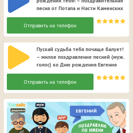
рождения тебя! – поздравительная
песня от Потапа и Насти Каменских
Пускай судьба тебя почаще балует!
– милое поздравление песней (муж.
голос) ко Дню рождения Евгения