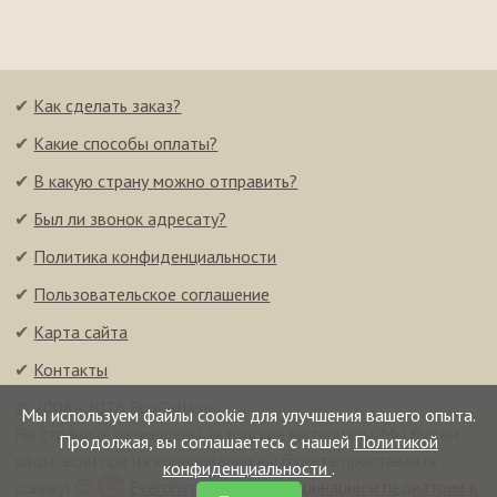
✔
Как сделать заказ?
✔
Какие способы оплаты?
✔
В какую страну можно отправить?
✔
Был ли звонок адресату?
✔
Политика конфиденциальности
✔
Пользовательское соглашение
✔
Карта сайта
✔
Контакты
© 2008–2026 FunCalls.ru
Мы используем файлы cookie для улучшения вашего опыта.
На странице размещены авторские материалы. Мы будем
Продолжая, вы соглашаетесь с нашей
Политикой
рады, если при их копировании вы будете проставлять
конфиденциальности
.
ссылку! 😉
Everonvax — центр вакцинации и педиатрии в