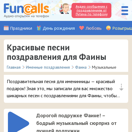
Аудио сообщения с
поздравлением от
Путина по телефону
Праздники
День рождения
Любовь
Розыгры
Красивые песни
поздравления для Фаины
Главная
Именные поздравления
Фаина
Музыкальные
Поздравительная песня для именинницы — красивый
⇣
подарок! Зная это, мы записали для вас множество
шикарных песен с поздравлениями для Фаины, чтобы
вы могли удивить и порадовать вашу подругу или
знакомую девочку с таким именем в день её рождения.
Дорогой подружке Фаине! –
бодрый музыкальный сюрприз от
лучшей подружки