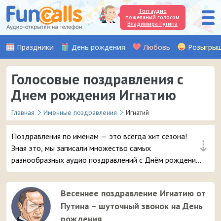
Топ аудио
пожеланий голосом
Владимира Путина
Праздники
День рождения
Любовь
Розыгры
Голосовые поздравления с
Днем рождения Игнатию
Главная
Именные поздравления
Игнатий
Поздравления по именам — это всегда хит сезона!
⇣
Зная это, мы записали множество самых
разнообразных аудио поздравлений с Днём рождения,
чтобы вы могли с выдумкой поздравить вашего друга
или знакомого с именем Игнатий. Выбирайте лучшее
Весеннее поздравление Игнатию от
поздравление и в 3 клика отправляйте его на телефон
Путина – шуточный звонок на День
парню.
рождения