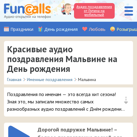
Аудио поздравления
от Путина на
мобильный
Праздники
День рождения
Любовь
Розыгры
Красивые аудио
поздравления Мальвине на
День рождения
Главная
Именные поздравления
Мальвина
Поздравления по именам — это всегда хит сезона!
⇣
Зная это, мы записали множество самых
разнообразных аудио поздравлений с Днём рождения,
чтобы вы могли с выдумкой поздравить вашу подругу
или знакомую с именем Мальвина. Выбирайте лучшее
Дорогой подружке Мальвине! –
поздравление и в 3 клика отправляйте его на телефон