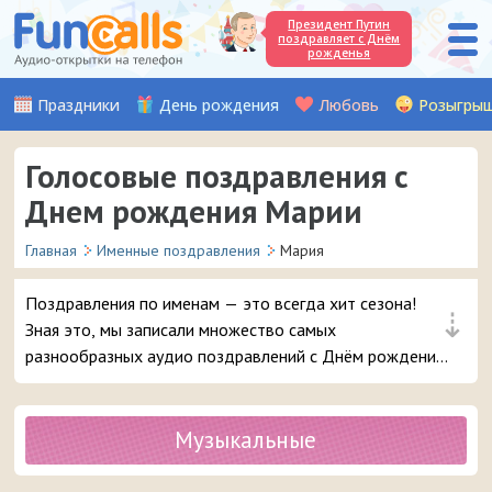
Президент Путин
поздравляет с Днём
рожденья
Праздники
День рождения
Любовь
Розыгры
Голосовые поздравления с
Днем рождения Марии
Главная
Именные поздравления
Мария
Поздравления по именам — это всегда хит сезона!
⇣
Зная это, мы записали множество самых
разнообразных аудио поздравлений с Днём рождения,
чтобы вы могли с выдумкой поздравить вашу подругу
или знакомую с именем Мария. Выбирайте лучшее
поздравление и в 3 клика отправляйте его на телефон
Музыкальные
девушке.