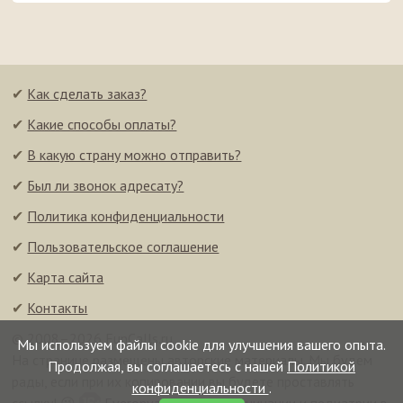
✔
Как сделать заказ?
✔
Какие способы оплаты?
✔
В какую страну можно отправить?
✔
Был ли звонок адресату?
✔
Политика конфиденциальности
✔
Пользовательское соглашение
✔
Карта сайта
✔
Контакты
© 2008–2026 FunCalls.ru
Мы используем файлы cookie для улучшения вашего опыта.
На странице размещены авторские материалы. Мы будем
Продолжая, вы соглашаетесь с нашей
Политикой
рады, если при их копировании вы будете проставлять
конфиденциальности
.