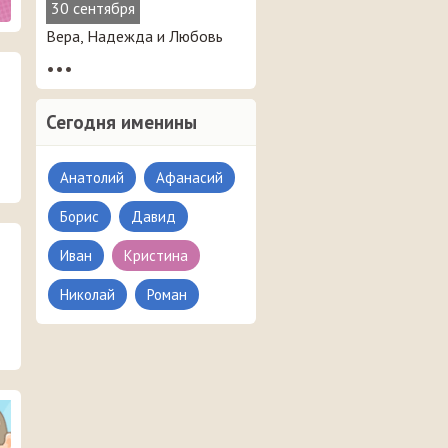
30 сентября
Вера, Надежда и Любовь
•••
Сегодня именины
Анатолий
Афанасий
Борис
Давид
Иван
Кристина
Николай
Роман