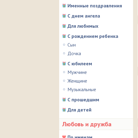
Именные поздравления
С днем ангела
Для любимых
С рождением ребенка
Сын
Дочка
С юбилеем
Мужчине
Женщине
Музыкальные
С прошедшим
Для детей
Любовь и дружба
По именам