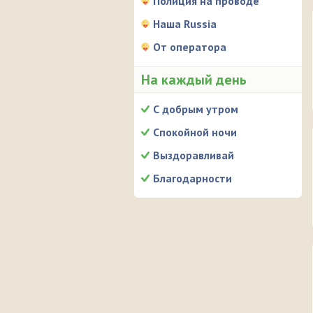
Полиция на проводе
Наша Russia
От оператора
На каждый день
С добрым утром
Спокойной ночи
Выздоравливай
Благодарности