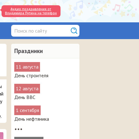
Аудио поздравления от
Владимира Путина на телефон
Праздники
11 августа
День строителя
ы
12 августа
ий
День ВВС
у
1 сентября
.
День нефтяника
•••