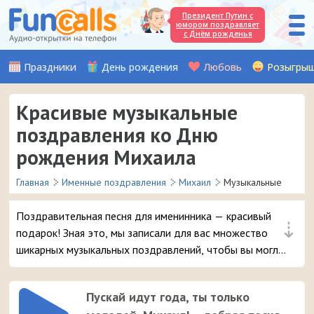
Президент Путин с
юмором поздравляет
с Днём рожденья
Праздники
День рождения
Любовь
Розыгры
Красивые музыкальные
поздравления ко Дню
рождения Михаила
Главная
Именные поздравления
Михаил
Музыкальные
Поздравительная песня для именинника — красивый
⇣
подарок! Зная это, мы записали для вас множество
шикарных музыкальных поздравлений, чтобы вы могли
удивить и порадовать вашего друга или знакомого с
именем Михаил в день его рождения.
Пускай идут года, ты только