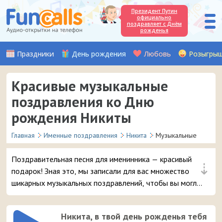
Президент Путин
официально
поздравляет с Днём
рожденья
Праздники
День рождения
Любовь
Розыгры
Красивые музыкальные
поздравления ко Дню
рождения Никиты
Главная
Именные поздравления
Никита
Музыкальные
Поздравительная песня для именинника — красивый
⇣
подарок! Зная это, мы записали для вас множество
шикарных музыкальных поздравлений, чтобы вы могли
удивить и порадовать вашего друга или знакомого с
именем Никита в день его рождения.
Никита, в твой день рожденья тебя