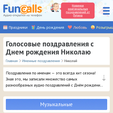
Новинки
оригинальных
поздравлений от
Путина
Праздники
День рождения
Любовь
Розыгры
Голосовые поздравления с
Днем рождения Николаю
Главная
Именные поздравления
Николай
Поздравления по именам — это всегда хит сезона!
⇣
Зная это, мы записали множество самых
разнообразных аудио поздравлений с Днём рождения,
чтобы вы могли с выдумкой поздравить вашего друга
или знакомого с именем Николай. Выбирайте лучшее
поздравление и в 3 клика отправляйте его на телефон
Музыкальные
парню.