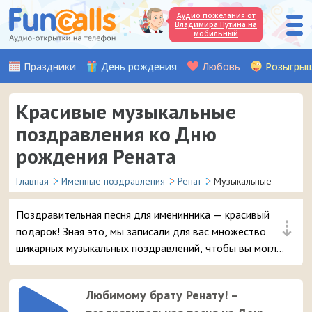
Аудио пожелания от
Владимира Путина на
мобильный
Праздники
День рождения
Любовь
Розыгры
Красивые музыкальные
поздравления ко Дню
рождения Рената
Главная
Именные поздравления
Ренат
Музыкальные
Поздравительная песня для именинника — красивый
⇣
подарок! Зная это, мы записали для вас множество
шикарных музыкальных поздравлений, чтобы вы могли
удивить и порадовать вашего друга или знакомого с
именем Ренат в день его рождения.
Любимому брату Ренату! –