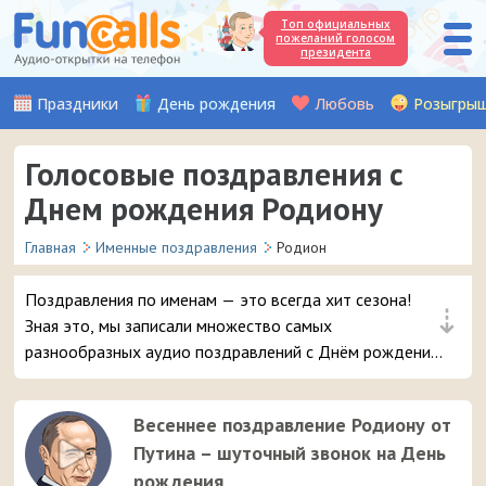
Топ официальных
пожеланий голосом
президента
Праздники
День рождения
Любовь
Розыгры
Голосовые поздравления с
Днем рождения Родиону
Главная
Именные поздравления
Родион
Поздравления по именам — это всегда хит сезона!
⇣
Зная это, мы записали множество самых
разнообразных аудио поздравлений с Днём рождения,
чтобы вы могли с выдумкой поздравить вашего друга
или знакомого с именем Родион. Выбирайте лучшее
Весеннее поздравление Родиону от
поздравление и в 3 клика отправляйте его на телефон
Путина – шуточный звонок на День
парню.
рождения