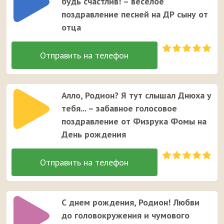
будь счастлив! – весёлое
поздравление песней на ДР сыну от
отца
Алло, Родион? Я тут слышал Днюха у
тебя... – забавное голосовое
поздравление от Физрука Фомы на
День рождения
С днем рождения, Родион! Любви
до головокружения и чумового