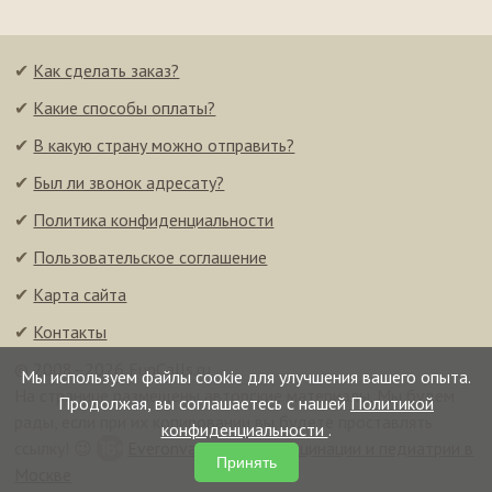
✔
Как сделать заказ?
✔
Какие способы оплаты?
✔
В какую страну можно отправить?
✔
Был ли звонок адресату?
✔
Политика конфиденциальности
✔
Пользовательское соглашение
✔
Карта сайта
✔
Контакты
© 2008–2026 FunCalls.ru
Мы используем файлы cookie для улучшения вашего опыта.
На странице размещены авторские материалы. Мы будем
Продолжая, вы соглашаетесь с нашей
Политикой
рады, если при их копировании вы будете проставлять
конфиденциальности
.
ссылку! 😉
Everonvax — центр вакцинации и педиатрии в
Принять
Москве