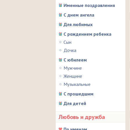
Именные поздравления
С днем ангела
Для любимых
С рождением ребенка
Сын
Дочка
С юбилеем
Мужчине
Женщине
Музыкальные
С прошедшим
Для детей
Любовь и дружба
По именам