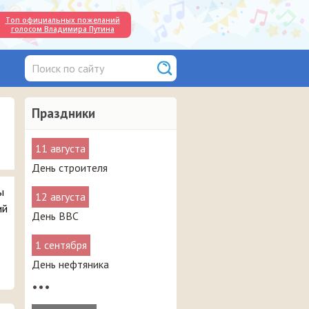
Топ официальных пожеланий
голосом Владимира Путина
Праздники
11 августа
День строителя
ы
12 августа
ий
День ВВС
1 сентября
День нефтяника
•••