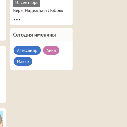
30 сентября
Вера, Надежда и Любовь
•••
Сегодня именины
Александр
Анна
Макар