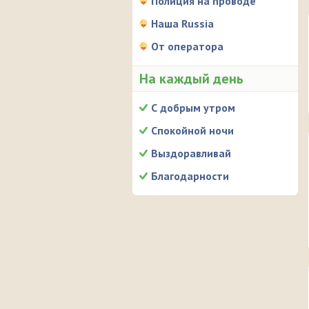
Полиция на проводе
Наша Russia
От оператора
На каждый день
С добрым утром
Спокойной ночи
Выздоравливай
Благодарности