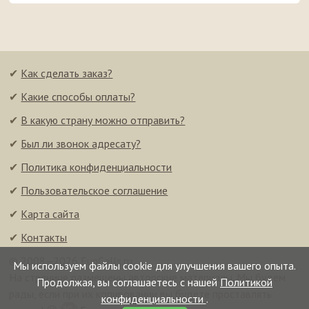
✔
Как сделать заказ?
✔
Какие способы оплаты?
✔
В какую страну можно отправить?
✔
Был ли звонок адресату?
✔
Политика конфиденциальности
✔
Пользовательское соглашение
✔
Карта сайта
✔
Контакты
© 2008–2026 FunCalls.ru
Мы используем файлы cookie для улучшения вашего опыта.
На странице размещены авторские материалы. Мы будем
Продолжая, вы соглашаетесь с нашей
Политикой
рады, если при их копировании вы будете проставлять
конфиденциальности
.