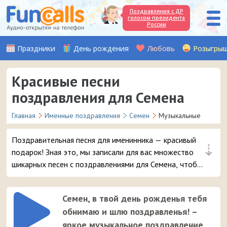
Поздравления с ДР
голосом президента
России
Праздники
День рождения
Любовь
Розыгры
Красивые песни
поздравления для Семена
Главная
Именные поздравления
Семен
Музыкальные
Поздравительная песня для именинника — красивый
⇣
подарок! Зная это, мы записали для вас множество
шикарных песен с поздравлениями для Семена, чтобы
вы могли удивить и порадовать вашего друга,
любимого мужчину или знакомого мальчика с таким
Семен, в твой день рожденья тебя
именем в день его рождения.
обнимаю и шлю поздравленья! –
яркое музыкальное поздравление